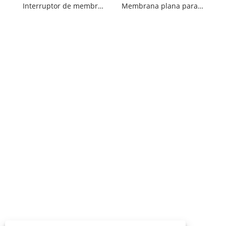
Interruptor de membrana no táctil impermeable
Membrana plana para juguetes