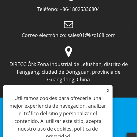
Teléfono:
+86-18025336804
Correo electrónico:
sales01@kzc168.com
DIRECCIÓN:
Zona industrial de Lefushan, distrito de
Fenggang, ciudad de Dongguan, provincia de
Guangdong, China
X
Utilizamos cookies para ofrecerle una
mejor experiencia de navegación, analizar
el tráfico del sitio y personalizar el
contenido. Al utilizar este sitio, acepta
Links
Sitemap
RSS
XML
política de privacidad
nuestro uso de cookies.
política de
privacidad